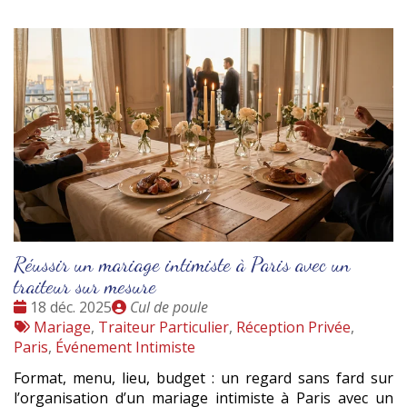
Réussir un mariage intimiste à Paris avec un
traiteur sur mesure
Date
Publié
18 déc. 2025
Cul de poule
:
Tags
par
Mariage
,
Traiteur Particulier
,
Réception Privée
,
:
Paris
,
Événement Intimiste
Format, menu, lieu, budget : un regard sans fard sur
l’organisation d’un mariage intimiste à Paris avec un