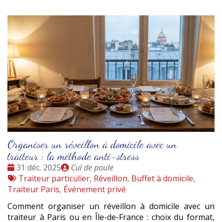
Organiser un réveillon à domicile avec un
traiteur : la méthode anti-stress
Date
Publié
31 déc. 2025
Cul de poule
:
Tags
par
Traiteur particulier
,
Réveillon
,
Buffet à domicile
,
:
Traiteur Paris
,
Événement privé
Comment organiser un réveillon à domicile avec un
traiteur à Paris ou en Île-de-France : choix du format,