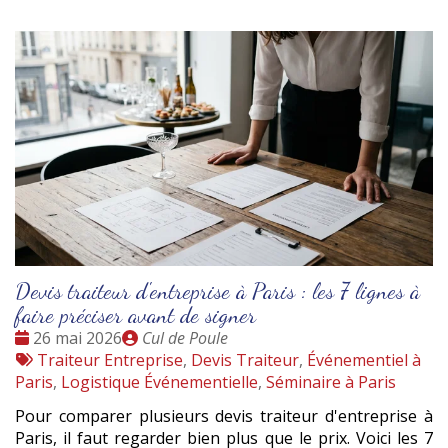
Devis traiteur d'entreprise à Paris : les 7 lignes à
faire préciser avant de signer
Date
Publié
26 mai 2026
Cul de Poule
:
Tags
par
Traiteur Entreprise
,
Devis Traiteur
,
Événementiel à
:
Paris
,
Logistique Événementielle
,
Séminaire à Paris
Pour comparer plusieurs devis traiteur d'entreprise à
Paris, il faut regarder bien plus que le prix. Voici les 7