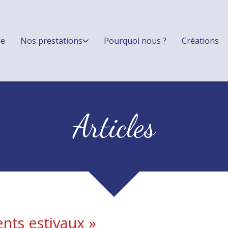
le
Nos prestations
Pourquoi nous ?
Créations
Articles
nts estivaux
»