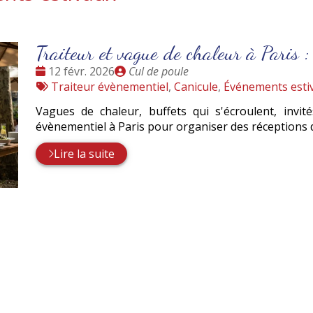
Traiteur et vague de chaleur à Paris : 
Date
Publié
12 févr. 2026
Cul de poule
:
Tags
par
Traiteur évènementiel
,
Canicule
,
Événements esti
:
Vagues de chaleur, buffets qui s'écroulent, invi
évènementiel à Paris pour organiser des réceptions 
Lire la suite