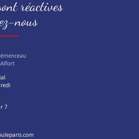
ont réactives
ez-nous
Clémenceau
Alfort
ial
redi
ur 7
uleparis.com