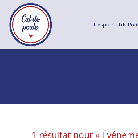
L'esprit Cul de Pou
1 résultat pour «
Événeme