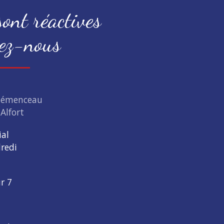
ont réactives
ez-nous
Clémenceau
Alfort
ial
redi
ur 7