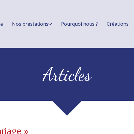
le
Nos prestations
Pourquoi nous ?
Créations
Articles
riage
»