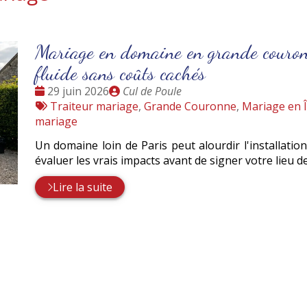
Mariage en domaine en grande couron
fluide sans coûts cachés
Date
Publié
29 juin 2026
Cul de Poule
:
Tags
par
Traiteur mariage
,
Grande Couronne
,
Mariage en Î
:
mariage
Un domaine loin de Paris peut alourdir l'installation
évaluer les vrais impacts avant de signer votre lieu d
Lire la suite