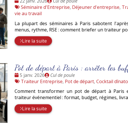
Date
Publié
22 janv. 2026
Cul de poule
:
Tags
par
Séminaire d'Entreprise
,
Déjeuner d'entreprise
,
Tra
:
vie au travail
La plupart des séminaires à Paris sabotent l'aprè
menus, rythme, RSE : comment briefer un traiteur pou
Lire la suite
Pot de départ à Paris : arrêter les buf
Date
Publié
5 janv. 2026
Cul de poule
:
Tags
par
Traiteur Entreprise
,
Pot de départ
,
Cocktail dînato
:
Comment transformer un pot de départ à Paris 
traiteur événementiel : format, budget, régimes, livr
Lire la suite