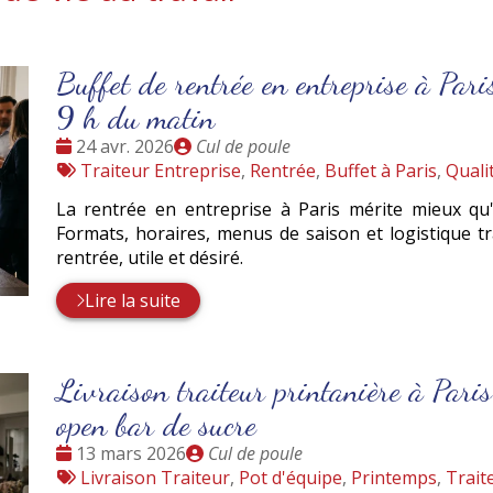
Buffet de rentrée en entreprise à Pari
9 h du matin
Date
Publié
24 avr. 2026
Cul de poule
:
Tags
par
Traiteur Entreprise
,
Rentrée
,
Buffet à Paris
,
Qualit
:
La rentrée en entreprise à Paris mérite mieux qu'
Formats, horaires, menus de saison et logistique t
rentrée, utile et désiré.
Lire la suite
Livraison traiteur printanière à Paris
open bar de sucre
Date
Publié
13 mars 2026
Cul de poule
:
Tags
par
Livraison Traiteur
,
Pot d'équipe
,
Printemps
,
Trait