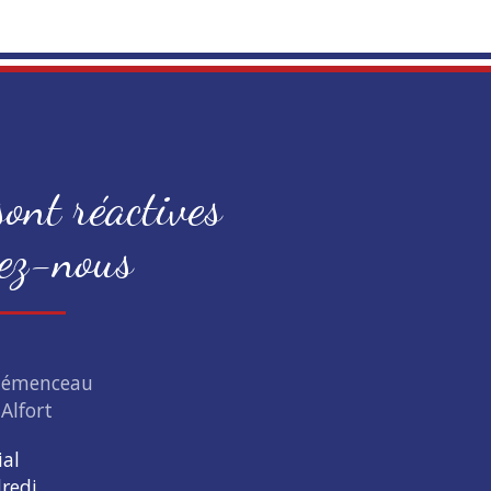
ont réactives
ez-nous
Clémenceau
Alfort
ial
redi