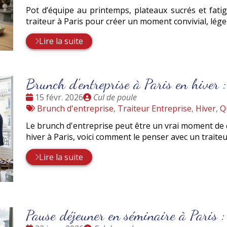
:
Pot d’équipe au printemps, plateaux sucrés et fatig
traiteur à Paris pour créer un moment convivial, lé
Lire la suite
Brunch d'entreprise à Paris en hiver : 
Date
Publié
15 févr. 2026
Cul de poule
:
Tags
par
Brunch d'entreprise
,
Traiteur Entreprise
,
Hiver
,
Qu
:
Le brunch d'entreprise peut être un vrai moment de 
hiver à Paris, voici comment le penser avec un traite
Lire la suite
Pause déjeuner en séminaire à Paris :