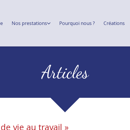
le
Nos prestations
Pourquoi nous ?
Créations
Articles
de vie au travail
»