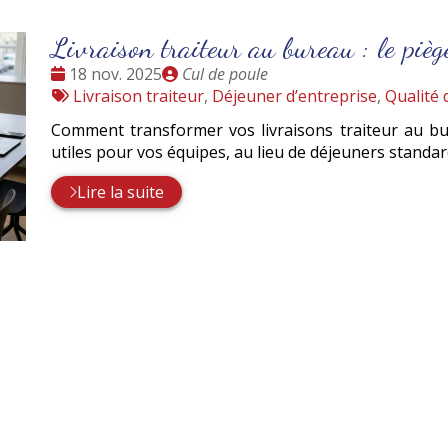
Livraison traiteur au bureau : le piège
Date
Publié
18 nov. 2025
Cul de poule
:
Tags
par
Livraison traiteur
,
Déjeuner d’entreprise
,
Qualité d
:
Comment transformer vos livraisons traiteur au bu
utiles pour vos équipes, au lieu de déjeuners standa
Lire la suite