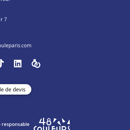
ur 7
uleparis.com
 de devis
 responsable