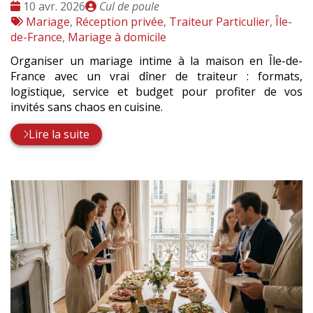
Date
Publié
10 avr. 2026
Cul de poule
:
Tags
par
Mariage
,
Réception privée
,
Traiteur Particulier
,
Île-
:
de-France
,
Mariage à domicile
Organiser un mariage intime à la maison en Île-de-
France avec un vrai dîner de traiteur : formats,
logistique, service et budget pour profiter de vos
invités sans chaos en cuisine.
Lire la suite