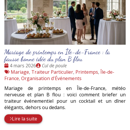
Mariage de printemps en Île-de-France : la
fausse bonne idée du plan B flou
Date
Publié
4 mars 2026
Cul de poule
:
Tags
par
Mariage
,
Traiteur Particulier
,
Printemps
,
Île-de-
:
France
,
Organisation d'Événements
Mariage de printemps en Île-de-France, météo
nerveuse et plan B flou : voici comment briefer un
traiteur événementiel pour un cocktail et un dîner
élégants, dehors ou dedans.
Lire la suite