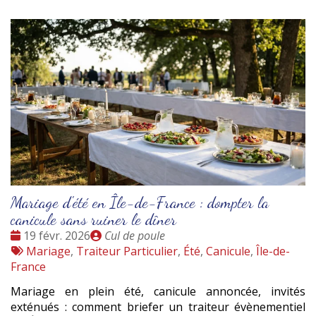
Mariage d'été en Île-de-France : dompter la
canicule sans ruiner le dîner
Date
Publié
19 févr. 2026
Cul de poule
:
Tags
par
Mariage
,
Traiteur Particulier
,
Été
,
Canicule
,
Île-de-
:
France
Mariage en plein été, canicule annoncée, invités
exténués : comment briefer un traiteur évènementiel