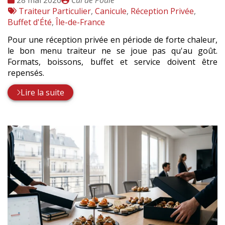
28 mai 2026
Cul de Poule
:
Tags
par
Traiteur Particulier
,
Canicule
,
Réception Privée
,
:
Buffet d'Été
,
Île-de-France
Pour une réception privée en période de forte chaleur,
le bon menu traiteur ne se joue pas qu'au goût.
Formats, boissons, buffet et service doivent être
repensés.
Lire la suite