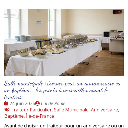
Salle municipale réservée pour un anniversaire ou
un baptême : les points à verrouiller avant le
traiteur
Date
Publié
24 juin 2026
Cul de Poule
:
Tags
par
Traiteur Particulier
,
Salle Municipale
,
Anniversaire
,
:
Baptême
,
Île-de-France
Avant de choisir un traiteur pour un anniversaire ou un