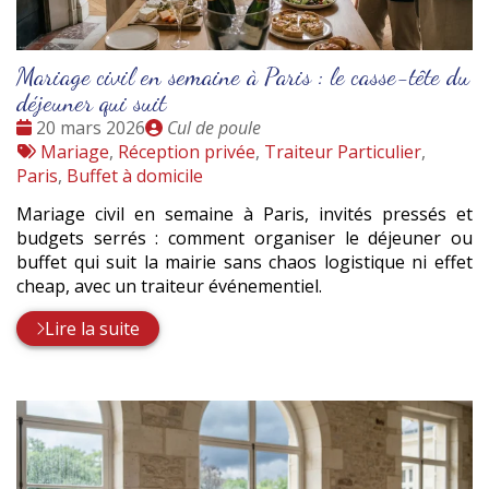
Mariage civil en semaine à Paris : le casse-tête du
déjeuner qui suit
Date
Publié
20 mars 2026
Cul de poule
:
Tags
par
Mariage
,
Réception privée
,
Traiteur Particulier
,
:
Paris
,
Buffet à domicile
Mariage civil en semaine à Paris, invités pressés et
budgets serrés : comment organiser le déjeuner ou
buffet qui suit la mairie sans chaos logistique ni effet
cheap, avec un traiteur événementiel.
Lire la suite