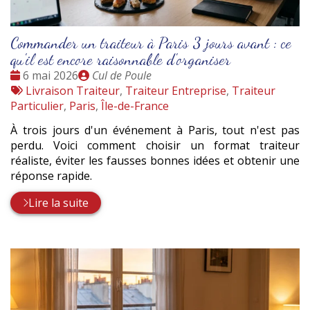
Commander un traiteur à Paris 3 jours avant : ce
qu'il est encore raisonnable d'organiser
Date
Publié
6 mai 2026
Cul de Poule
:
Tags
par
Livraison Traiteur
,
Traiteur Entreprise
,
Traiteur
:
Particulier
,
Paris
,
Île-de-France
À trois jours d'un événement à Paris, tout n'est pas
perdu. Voici comment choisir un format traiteur
réaliste, éviter les fausses bonnes idées et obtenir une
réponse rapide.
Lire la suite