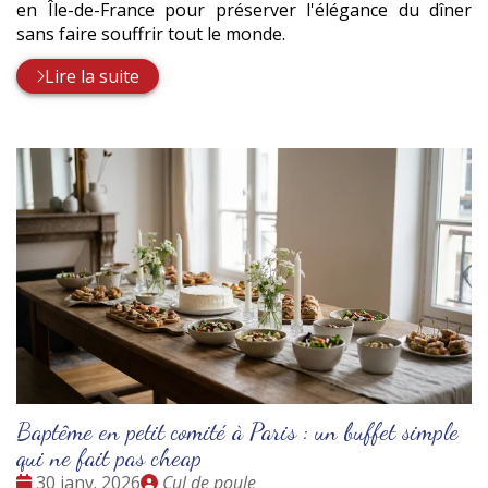
en Île-de-France pour préserver l'élégance du dîner
sans faire souffrir tout le monde.
Lire la suite
Baptême en petit comité à Paris : un buffet simple
qui ne fait pas cheap
Date
Publié
30 janv. 2026
Cul de poule