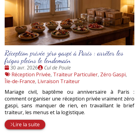
Réception privée zéro gaspi à Paris : arrêter les
frigos pleins le lendemain
Date
Publié
30 avr. 2026
Cul de Poule
:
Tags
par
Réception Privée
,
Traiteur Particulier
,
Zéro Gaspi
,
:
Île-de-France
,
Livraison Traiteur
Mariage civil, baptême ou anniversaire à Paris :
comment organiser une réception privée vraiment zéro
gaspi, sans manquer de rien, en travaillant le brief
traiteur, les menus et la logistique.
Lire la suite