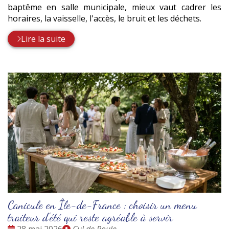
baptême en salle municipale, mieux vaut cadrer les
horaires, la vaisselle, l'accès, le bruit et les déchets.
Lire la suite
Canicule en Île-de-France : choisir un menu
traiteur d'été qui reste agréable à servir
Date
Publié