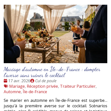
Mariage d'automne en Île-de-France : dompter
l'averse sans ruiner le cocktail
Date
Publié
17 avr. 2026
Cul de poule
:
Tags
par
Mariage
,
Réception privée
,
Traiteur Particulier
,
:
Automne
,
Île-de-France
Se marier en automne en Île-de-France est superbe…
jusqu'à la première averse sur le cocktail. Scénarios