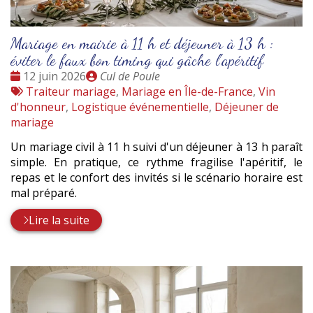
Mariage en mairie à 11 h et déjeuner à 13 h :
éviter le faux bon timing qui gâche l'apéritif
Date
Publié
12 juin 2026
Cul de Poule
:
Tags
par
Traiteur mariage
,
Mariage en Île-de-France
,
Vin
:
d'honneur
,
Logistique événementielle
,
Déjeuner de
mariage
Un mariage civil à 11 h suivi d'un déjeuner à 13 h paraît
simple. En pratique, ce rythme fragilise l'apéritif, le
repas et le confort des invités si le scénario horaire est
mal préparé.
Lire la suite