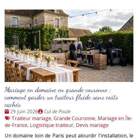
Mariage en domaine en grande couronne :
comment garder un traiteur fluide sans coûts
cachés
Date
Publié
29 juin 2026
Cul de Poule
:
Tags
par
Traiteur mariage
,
Grande Couronne
,
Mariage en Île-
:
de-France
,
Logistique traiteur
,
Devis mariage
Un domaine loin de Paris peut alourdir l'installation, le