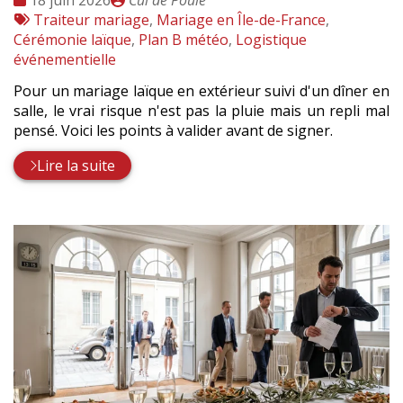
18 juin 2026
Cul de Poule
:
Tags
par
Traiteur mariage
,
Mariage en Île-de-France
,
:
Cérémonie laïque
,
Plan B météo
,
Logistique
événementielle
Pour un mariage laïque en extérieur suivi d'un dîner en
salle, le vrai risque n'est pas la pluie mais un repli mal
pensé. Voici les points à valider avant de signer.
Lire la suite