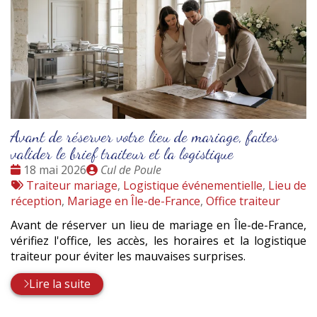
Avant de réserver votre lieu de mariage, faites
valider le brief traiteur et la logistique
Date
Publié
18 mai 2026
Cul de Poule
:
Tags
par
Traiteur mariage
,
Logistique événementielle
,
Lieu de
:
réception
,
Mariage en Île-de-France
,
Office traiteur
Avant de réserver un lieu de mariage en Île-de-France,
vérifiez l'office, les accès, les horaires et la logistique
traiteur pour éviter les mauvaises surprises.
Lire la suite