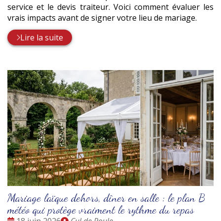
service et le devis traiteur. Voici comment évaluer les
vrais impacts avant de signer votre lieu de mariage.
Lire la suite
Mariage laïque dehors, dîner en salle : le plan B
météo qui protège vraiment le rythme du repas
Date
Publié