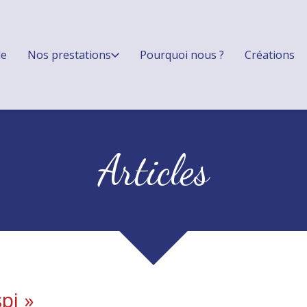
le
Nos prestations
Pourquoi nous ?
Créations
Articles
pi
»