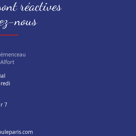
ont réactives
ez-nous
Clémenceau
Alfort
ial
redi
ur 7
uleparis.com