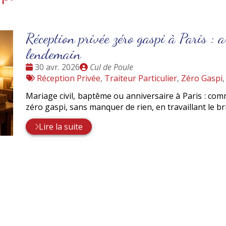
Réception privée zéro gaspi à Paris : ar
lendemain
Date
Publié
30 avr. 2026
Cul de Poule
:
Tags
par
Réception Privée
,
Traiteur Particulier
,
Zéro Gaspi
:
Mariage civil, baptême ou anniversaire à Paris : co
zéro gaspi, sans manquer de rien, en travaillant le bri
Lire la suite