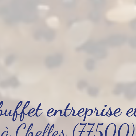
buffet entreprise 
à Chelles (77500)