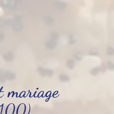
et mariage
1100)