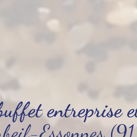
buffet entreprise 
rbeil-Essonnes (9