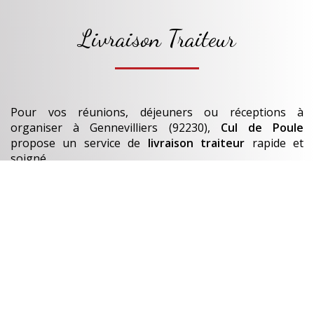
Livraison Traiteur
Pour vos réunions, déjeuners ou réceptions à
organiser
à Gennevilliers (92230)
,
Cul de Poule
propose un service de
livraison traiteur
rapide et
soigné.
Nos
plats et bouchées
sont préparés chaque jour.
En savoir +