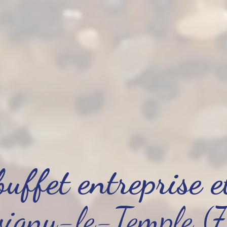
buffet entreprise 
vigny-le-Temple (7