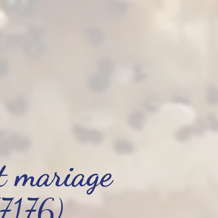
et mariage
7176)