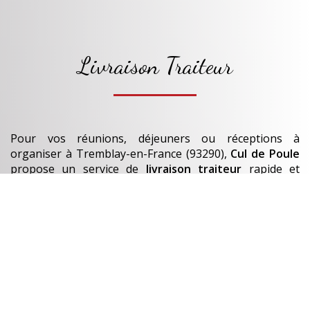
Livraison Traiteur
Pour vos réunions, déjeuners ou réceptions à
organiser
à Tremblay-en-France (93290)
,
Cul de Poule
propose un service de
livraison traiteur
rapide et
soigné.
Nos
plats et bouchées
sont préparés chaque jour.
En savoir +