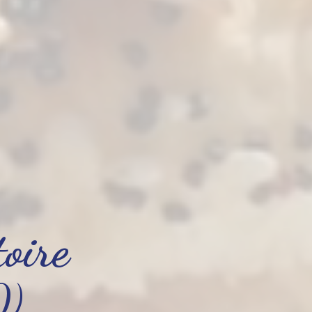
toire
0)