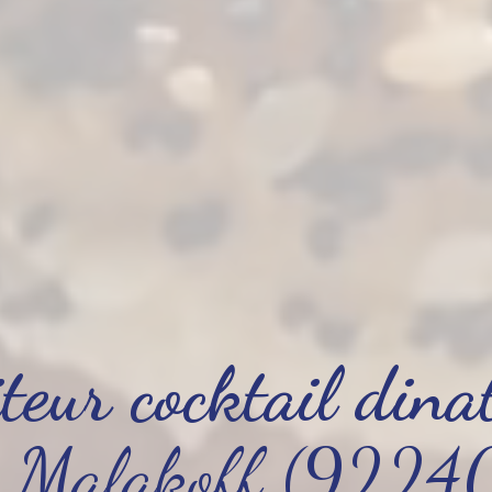
teur cocktail dina
 Malakoff (9224