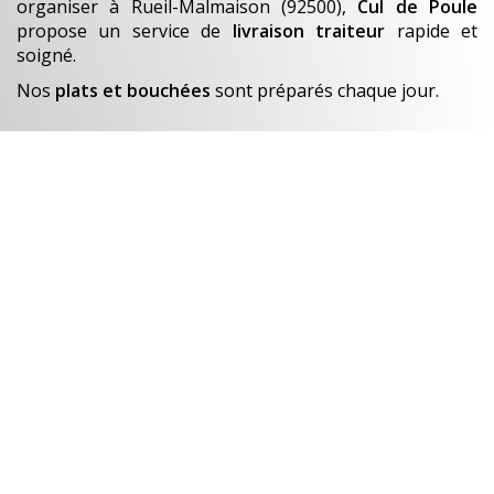
organiser
à Rueil-Malmaison (92500)
,
Cul de Poule
propose un service de
livraison traiteur
rapide et
soigné.
Nos
plats et bouchées
sont préparés chaque jour.
En savoir +
Un avant-goût de…
Nos créations