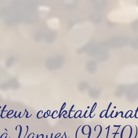
teur cocktail dina
à Vanves (92170)