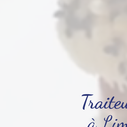
Traite
à Li