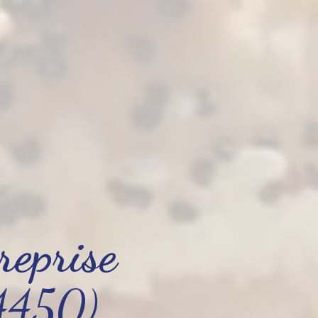
reprise
4450)