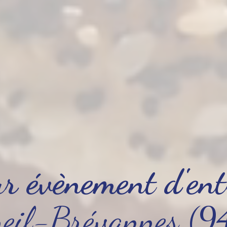
ur évènement d'ent
meil-Brévannes (9