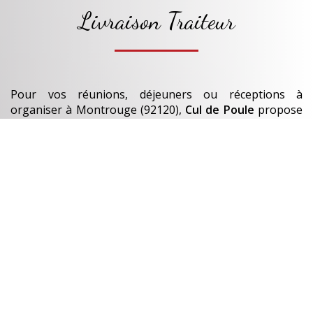
Livraison Traiteur
Pour vos réunions, déjeuners ou réceptions à
organiser
à Montrouge (92120)
,
Cul de Poule
propose
un service de
livraison traiteur
rapide et soigné.
Nos
plats et bouchées
sont préparés chaque jour.
En savoir +