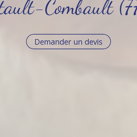
tault-Combault (
Demander un devis