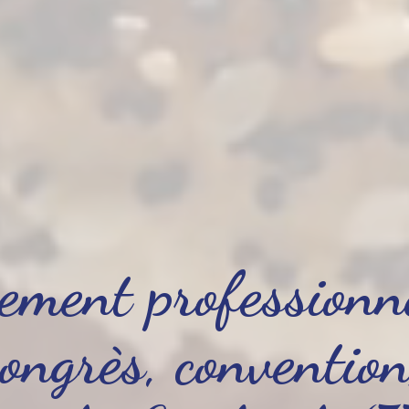
ement professionn
congrès, convention