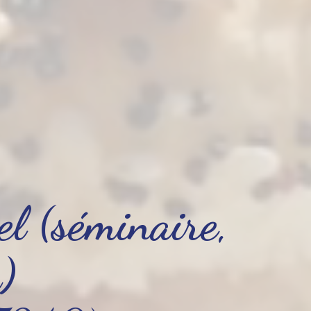
el (séminaire,
)