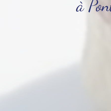
à Pon