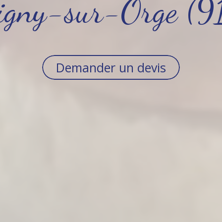
igny-sur-Orge (
Demander un devis