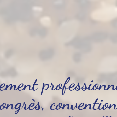
ement professionn
congrès, convention