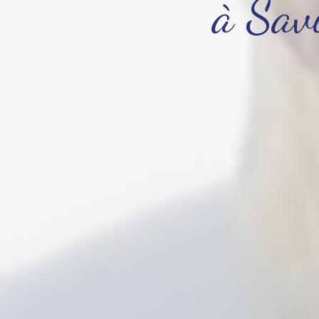
à Sav