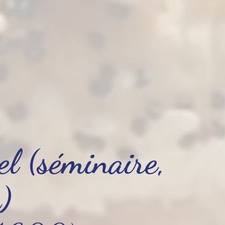
el (séminaire,
)