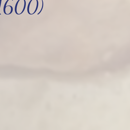
91600)