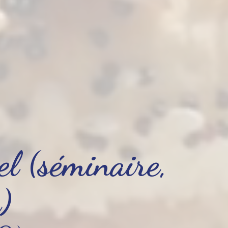
el (séminaire,
)