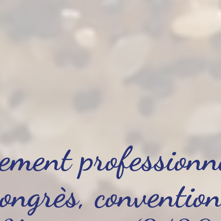
ement professionn
congrès, convention