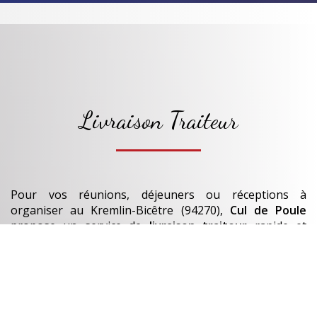
Livraison Traiteur
Pour vos réunions, déjeuners ou réceptions à
organiser
au Kremlin-Bicêtre (94270)
,
Cul de Poule
propose un service de
livraison traiteur
rapide et
soigné.
Nos
plats et bouchées
sont préparés chaque jour.