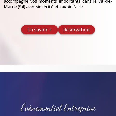
accompagne vos moments importants
dans le Val-de-
Marne (94)
avec
sincérité
et
savoir-faire
.
En savoir +
Réservation
Évènementiel Entreprise