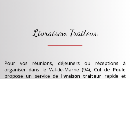
Livraison Traiteur
Pour vos réunions, déjeuners ou réceptions à
organiser
dans le Val-de-Marne (94)
,
Cul de Poule
propose un service de
livraison traiteur
rapide et
soigné.
Nos
plats et bouchées
sont préparés chaque jour.
En savoir +