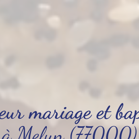
teur mariage et ba
à Melun (77000)