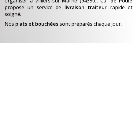
organiser
à Villiers-sur-Marne (94350)
,
Cul de Poule
propose un service de
livraison traiteur
rapide et
soigné.
Nos
plats et bouchées
sont préparés chaque jour.
En savoir +
Un avant-goût de…
Nos créations