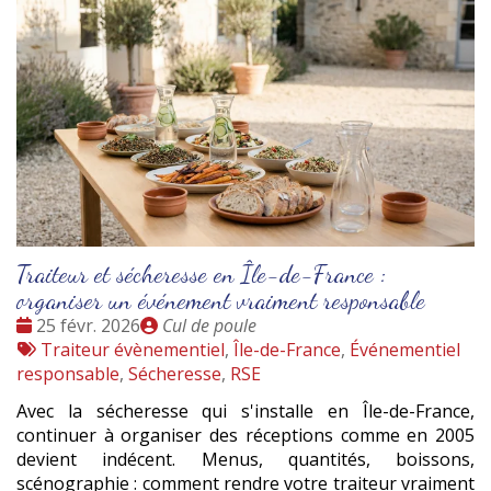
Traiteur et sécheresse en Île-de-France :
organiser un événement vraiment responsable
Date
Publié
25 févr. 2026
Cul de poule
:
Tags
par
Traiteur évènementiel
,
Île-de-France
,
Événementiel
:
responsable
,
Sécheresse
,
RSE
Avec la sécheresse qui s'installe en Île-de-France,
continuer à organiser des réceptions comme en 2005
devient indécent. Menus, quantités, boissons,
scénographie : comment rendre votre traiteur vraiment