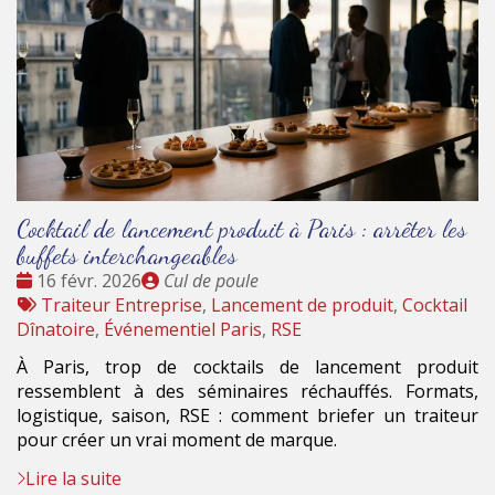
Cocktail de lancement produit à Paris : arrêter les
buffets interchangeables
Date
Publié
16 févr. 2026
Cul de poule
:
Tags
par
Traiteur Entreprise
,
Lancement de produit
,
Cocktail
:
Dînatoire
,
Événementiel Paris
,
RSE
À Paris, trop de cocktails de lancement produit
ressemblent à des séminaires réchauffés. Formats,
logistique, saison, RSE : comment briefer un traiteur
pour créer un vrai moment de marque.
Lire la suite