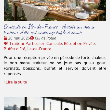
Canicule en Île-de-France : choisir un menu
traiteur d'été qui reste agréable à servir
Date
Publié
28 mai 2026
Cul de Poule
:
Tags
par
Traiteur Particulier
,
Canicule
,
Réception Privée
,
:
Buffet d'Été
,
Île-de-France
Pour une réception privée en période de forte chaleur,
le bon menu traiteur ne se joue pas qu'au goût.
Formats, boissons, buffet et service doivent être
repensés.
Lire la suite