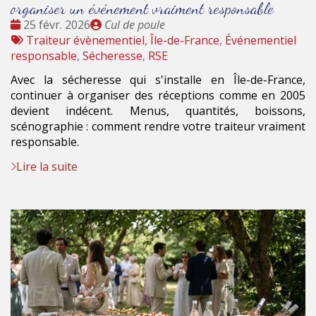
organiser un événement vraiment responsable
Date
Publié
25 févr. 2026
Cul de poule
:
Tags
par
Traiteur évènementiel
,
Île-de-France
,
Événementiel
:
responsable
,
Sécheresse
,
RSE
Avec la sécheresse qui s'installe en Île-de-France,
continuer à organiser des réceptions comme en 2005
devient indécent. Menus, quantités, boissons,
scénographie : comment rendre votre traiteur vraiment
responsable.
Lire la suite