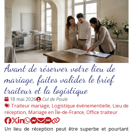
Avant de réserver votre lieu de
mariage, faites valider le brief
traiteur et la logistique
Date
Publié
18 mai 2026
Cul de Poule
:
Tags
par
Traiteur mariage
,
Logistique événementielle
,
Lieu de
:
réception
,
Mariage en Île-de-France
,
Office traiteur
Un lieu de réception peut être superbe et pourtant