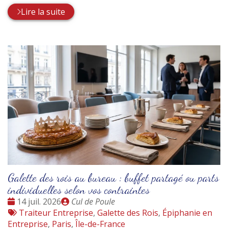
Lire la suite
Galette des rois au bureau : buffet partagé ou parts
individuelles selon vos contraintes
Date
Publié
14 juil. 2026
Cul de Poule
:
Tags
par
Traiteur Entreprise
,
Galette des Rois
,
Épiphanie en
:
Entreprise
,
Paris
,
Île-de-France