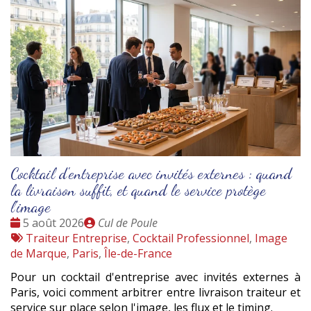
Cocktail d'entreprise avec invités externes : quand
la livraison suffit, et quand le service protège
l'image
Date
Publié
5 août 2026
Cul de Poule
:
Tags
par
Traiteur Entreprise
,
Cocktail Professionnel
,
Image
:
de Marque
,
Paris
,
Île-de-France
Pour un cocktail d'entreprise avec invités externes à
Paris, voici comment arbitrer entre livraison traiteur et
service sur place selon l'image, les flux et le timing.