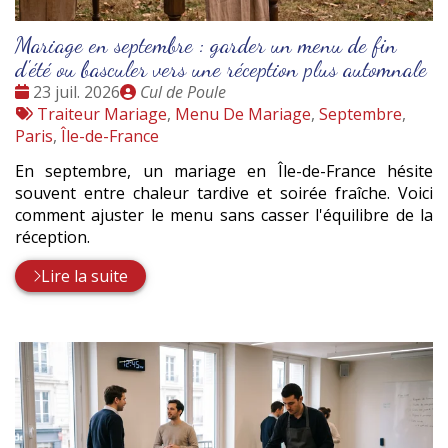
Mariage en septembre : garder un menu de fin
d'été ou basculer vers une réception plus automnale
Date
Publié
23 juil. 2026
Cul de Poule
:
Tags
par
Traiteur Mariage
,
Menu De Mariage
,
Septembre
,
:
Paris
,
Île-de-France
En septembre, un mariage en Île-de-France hésite
souvent entre chaleur tardive et soirée fraîche. Voici
comment ajuster le menu sans casser l'équilibre de la
réception.
Lire la suite