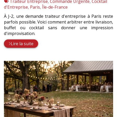
:
Tags
par
Traiteur Entreprise
,
Commande Urgente
,
Cocktail
:
d'Entreprise
,
Paris
,
Île-de-France
À J-2, une demande traiteur d'entreprise à Paris reste
parfois possible. Voici comment arbitrer entre livraison,
buffet ou cocktail sans donner une impression
d'improvisation.
Lire la suite