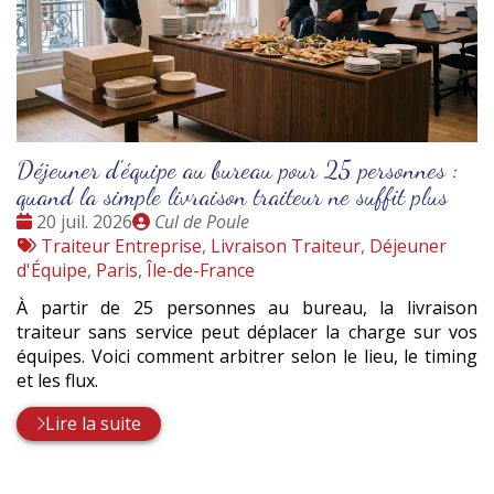
Déjeuner d'équipe au bureau pour 25 personnes :
quand la simple livraison traiteur ne suffit plus
Date
Publié
20 juil. 2026
Cul de Poule
:
Tags
par
Traiteur Entreprise
,
Livraison Traiteur
,
Déjeuner
:
d'Équipe
,
Paris
,
Île-de-France
À partir de 25 personnes au bureau, la livraison
traiteur sans service peut déplacer la charge sur vos
équipes. Voici comment arbitrer selon le lieu, le timing
et les flux.
Lire la suite