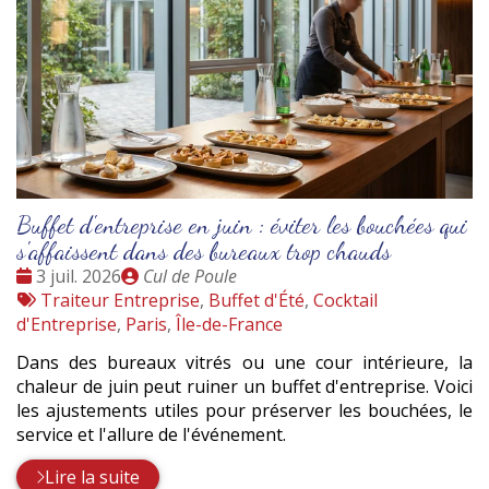
Buffet d'entreprise en juin : éviter les bouchées qui
s'affaissent dans des bureaux trop chauds
Date
Publié
3 juil. 2026
Cul de Poule
:
Tags
par
Traiteur Entreprise
,
Buffet d'Été
,
Cocktail
:
d'Entreprise
,
Paris
,
Île-de-France
Dans des bureaux vitrés ou une cour intérieure, la
chaleur de juin peut ruiner un buffet d'entreprise. Voici
les ajustements utiles pour préserver les bouchées, le
service et l'allure de l'événement.
Lire la suite