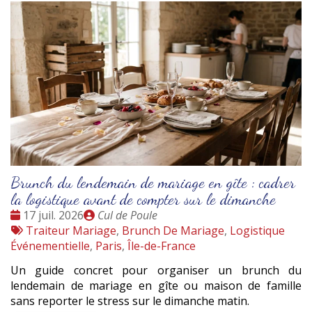
Brunch du lendemain de mariage en gîte : cadrer
la logistique avant de compter sur le dimanche
Date
Publié
17 juil. 2026
Cul de Poule
:
Tags
par
Traiteur Mariage
,
Brunch De Mariage
,
Logistique
:
Événementielle
,
Paris
,
Île-de-France
Un guide concret pour organiser un brunch du
lendemain de mariage en gîte ou maison de famille
sans reporter le stress sur le dimanche matin.