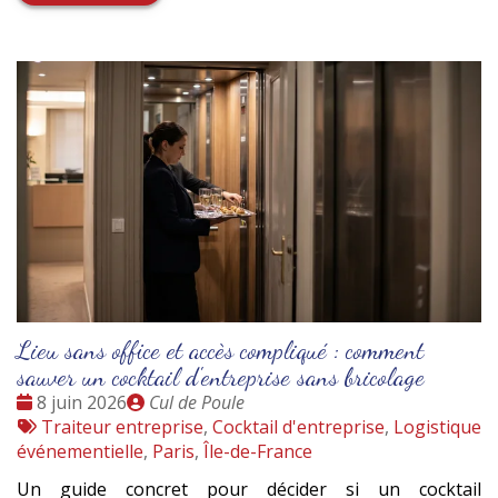
Lieu sans office et accès compliqué : comment
sauver un cocktail d'entreprise sans bricolage
Date
Publié
8 juin 2026
Cul de Poule
:
Tags
par
Traiteur entreprise
,
Cocktail d'entreprise
,
Logistique
:
événementielle
,
Paris
,
Île-de-France
Un guide concret pour décider si un cocktail