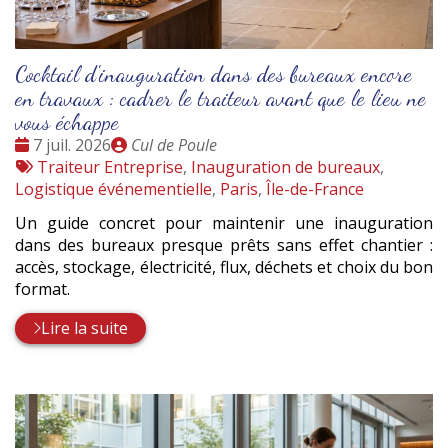
Cocktail d'inauguration dans des bureaux encore
en travaux : cadrer le traiteur avant que le lieu ne
vous échappe
Date
Publié
7 juil. 2026
Cul de Poule
:
Tags
par
Traiteur Entreprise
,
Inauguration de bureaux
,
:
Logistique événementielle
,
Paris
,
Île-de-France
Un guide concret pour maintenir une inauguration
dans des bureaux presque prêts sans effet chantier :
accès, stockage, électricité, flux, déchets et choix du bon
format.
Lire la suite