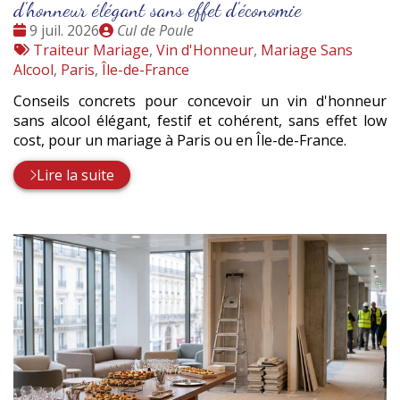
d'honneur élégant sans effet d'économie
Date
Publié
9 juil. 2026
Cul de Poule
:
Tags
par
Traiteur Mariage
,
Vin d'Honneur
,
Mariage Sans
:
Alcool
,
Paris
,
Île-de-France
Conseils concrets pour concevoir un vin d'honneur
sans alcool élégant, festif et cohérent, sans effet low
cost, pour un mariage à Paris ou en Île-de-France.
Lire la suite