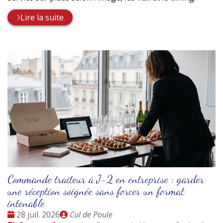
Lire la suite
Commande traiteur à J-2 en entreprise : garder
une réception soignée sans forcer un format
intenable
Date
Publié
28 juil. 2026
Cul de Poule