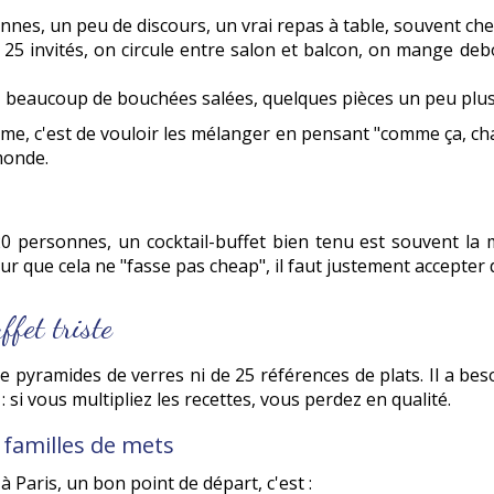
nnes, un peu de discours, un vrai repas à table, souvent che
 25 invités, on circule entre salon et balcon, on mange de
 beaucoup de bouchées salées, quelques pièces un peu plus 
ème, c'est de vouloir les mélanger en pensant "comme ça, cha
monde.
0 personnes, un cocktail-buffet bien tenu est souvent la m
our que cela ne "fasse pas cheap", il faut justement accepter 
ffet triste
pyramides de verres ni de 25 références de plats. Il a beso
 si vous multipliez les recettes, vous perdez en qualité.
 familles de mets
 Paris, un bon point de départ, c'est :