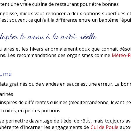
ent une vraie cuisine de restaurant pour être bonnes
angoisse, mieux vaut renoncer à deux options superflues e
 c'est souvent ce qui fait la différence entre un baptême "é
dapter le menu à la météo réelle
culaires et les hivers anormalement doux que connaît dés
 sens. Les recommandations des organismes comme
Météo-F
ssumé
plats gratinés ou de viandes en sauce est une erreur. La bon
marinés
inspirés de différentes cuisines (méditerranéenne, levantine,
fruités, en petites portions
se permettre davantage de tiède, de rôtis, mais toujours a
 cohérente d'incarner les engagements de
Cul de Poule
autou