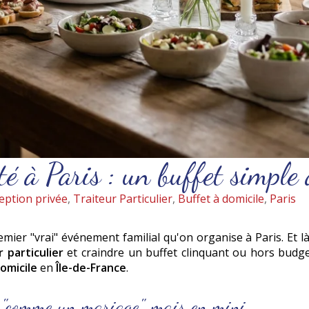
é à Paris : un buffet simple 
eption privée
,
Traiteur Particulier
,
Buffet à domicile
,
Paris
ier "vrai" événement familial qu'on organise à Paris. Et là
r particulier
et craindre un buffet clinquant ou hors budget
domicile
en
Île-de-France
.
e "comme un mariage", mais en mini