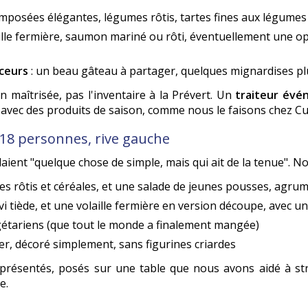
omposées élégantes, légumes rôtis, tartes fines aux légumes
aille fermière, saumon mariné ou rôti, éventuellement une op
uceurs
: un beau gâteau à partager, quelques mignardises plu
n maîtrisée, pas l'inventaire à la Prévert. Un
traiteur évé
avec des produits de saison, comme nous le faisons chez Cul
18 personnes, rive gauche
ient "quelque chose de simple, mais qui ait de la tenue". No
s rôtis et céréales, et une salade de jeunes pousses, agrum
 tiède, et une volaille fermière en version découpe, avec un
gétariens (que tout le monde a finalement mangée)
ier, décoré simplement, sans figurines criardes
n présentés, posés sur une table que nous avons aidé à str
e.