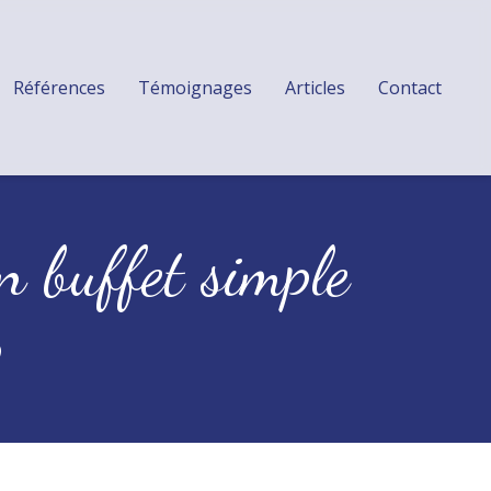
Références
Témoignages
Articles
Contact
n buffet simple
p