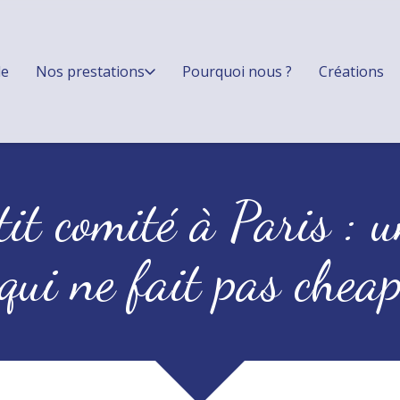
le
Nos prestations
Pourquoi nous ?
Créations
it comité à Paris : u
qui ne fait pas chea