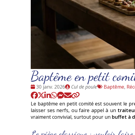
Baptême en petit comit
Date
Publié
Tags
30 janv. 2026
Cul de poule
Baptême
,
Réc
:
par
:
Le baptême en petit comité est souvent le prem
laisser ses nerfs, ou faire appel à un
traiteu
vraiment convivial, surtout pour un
buffet à 
Le piège classique : vouloir fair