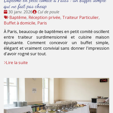
qui ne fait pas cheap
Date
Publié
30 janv. 2026
Cul de poule
:
Tags
par
Baptême
,
Réception privée
,
Traiteur Particulier
,
:
Buffet à domicile
,
Paris
À Paris, beaucoup de baptêmes en petit comité oscillent
entre traiteur surdimensionné et cuisine maison
épuisante. Comment concevoir un buffet simple,
élégant et vraiment convivial sans donner l'impression
d'avoir rogné sur tout.
Lire la suite