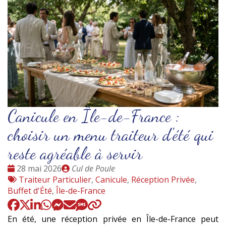
Canicule en Île-de-France :
choisir un menu traiteur d'été qui
reste agréable à servir
Date
Publié
28 mai 2026
Cul de Poule
:
Tags
par
Traiteur Particulier
,
Canicule
,
Réception Privée
,
:
Buffet d'Été
,
Île-de-France
En été, une réception privée en Île-de-France peut