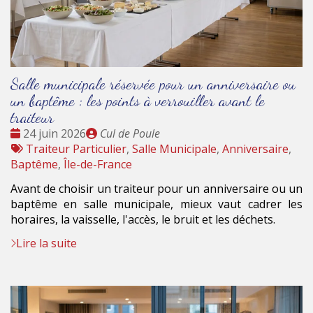
Salle municipale réservée pour un anniversaire ou
un baptême : les points à verrouiller avant le
traiteur
Date
Publié
24 juin 2026
Cul de Poule
:
Tags
par
Traiteur Particulier
,
Salle Municipale
,
Anniversaire
,
:
Baptême
,
Île-de-France
Avant de choisir un traiteur pour un anniversaire ou un
baptême en salle municipale, mieux vaut cadrer les
horaires, la vaisselle, l'accès, le bruit et les déchets.
Lire la suite