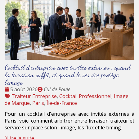
Cocktail d'entreprise avec invités externes : quand
la livraison suffit, et quand le service protège
l'image
Date
Publié
5 août 2026
Cul de Poule
:
Tags
par
Traiteur Entreprise
,
Cocktail Professionnel
,
Image
:
de Marque
,
Paris
,
Île-de-France
Pour un cocktail d'entreprise avec invités externes à
Paris, voici comment arbitrer entre livraison traiteur et
service sur place selon l'image, les flux et le timing.
Lire la suite