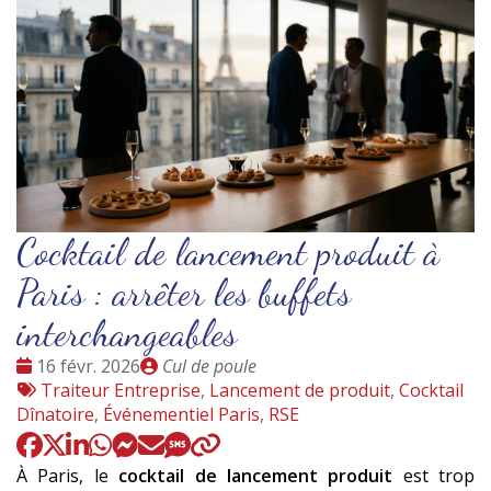
Cocktail de lancement produit à
Paris : arrêter les buffets
interchangeables
Date
Publié
16 févr. 2026
Cul de poule
:
Tags
par
Traiteur Entreprise
,
Lancement de produit
,
Cocktail
:
Dînatoire
,
Événementiel Paris
,
RSE
À Paris, le
cocktail de lancement produit
est trop