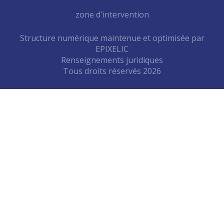
zone d'intervention
Structure numérique maintenue et optimisée par
EPIXELIC
Renseignements juridiques
—
Tous droits réservés 2026
—