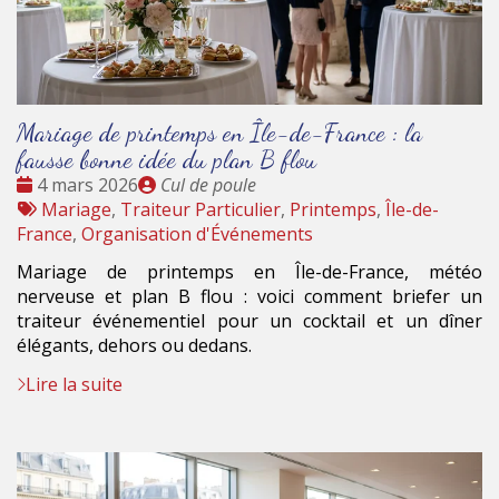
Mariage de printemps en Île-de-France : la
fausse bonne idée du plan B flou
Date
Publié
4 mars 2026
Cul de poule
:
Tags
par
Mariage
,
Traiteur Particulier
,
Printemps
,
Île-de-
:
France
,
Organisation d'Événements
Mariage de printemps en Île-de-France, météo
nerveuse et plan B flou : voici comment briefer un
traiteur événementiel pour un cocktail et un dîner
élégants, dehors ou dedans.
Lire la suite