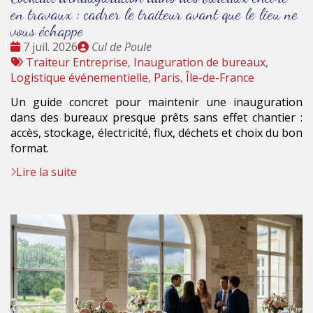
en travaux : cadrer le traiteur avant que le lieu ne
vous échappe
Date
Publié
7 juil. 2026
Cul de Poule
:
Tags
par
Traiteur Entreprise
,
Inauguration de bureaux
,
:
Logistique événementielle
,
Paris
,
Île-de-France
Un guide concret pour maintenir une inauguration
dans des bureaux presque prêts sans effet chantier :
accès, stockage, électricité, flux, déchets et choix du bon
format.
Lire la suite