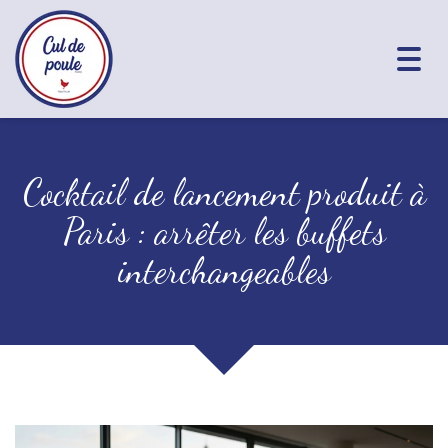
Togg
navig
Cocktail de lancement produit à
Paris : arrêter les buffets
interchangeables