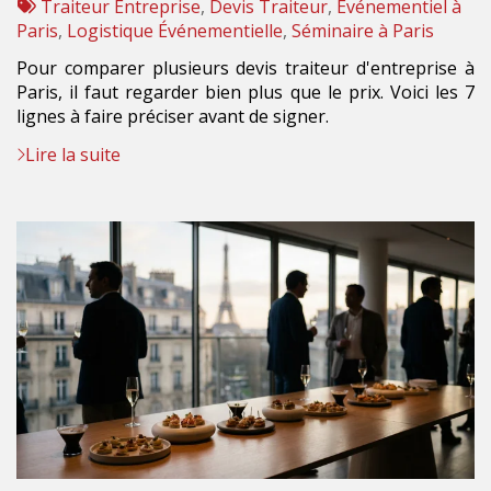
:
Tags
par
Traiteur Entreprise
,
Devis Traiteur
,
Événementiel à
:
Paris
,
Logistique Événementielle
,
Séminaire à Paris
Pour comparer plusieurs devis traiteur d'entreprise à
Paris, il faut regarder bien plus que le prix. Voici les 7
lignes à faire préciser avant de signer.
Lire la suite