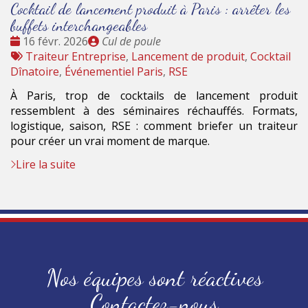
Cocktail de lancement produit à Paris : arrêter les
buffets interchangeables
Date
Publié
16 févr. 2026
Cul de poule
:
Tags
par
Traiteur Entreprise
,
Lancement de produit
,
Cocktail
:
Dînatoire
,
Événementiel Paris
,
RSE
À Paris, trop de cocktails de lancement produit
ressemblent à des séminaires réchauffés. Formats,
logistique, saison, RSE : comment briefer un traiteur
pour créer un vrai moment de marque.
Lire la suite
Nos équipes sont réactives
Contactez-nous