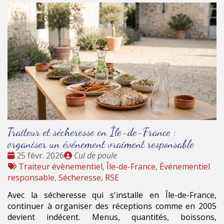
Traiteur et sécheresse en Île-de-France :
organiser un événement vraiment responsable
Date
Publié
25 févr. 2026
Cul de poule
:
Tags
par
Traiteur évènementiel
,
Île-de-France
,
Événementiel
:
responsable
,
Sécheresse
,
RSE
Avec la sécheresse qui s'installe en Île-de-France,
continuer à organiser des réceptions comme en 2005
devient indécent. Menus, quantités, boissons,