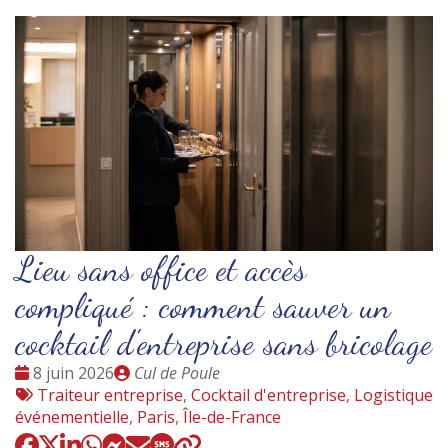
Lieu sans office et accès
compliqué : comment sauver un
cocktail d'entreprise sans bricolage
Date
Publié
8 juin 2026
Cul de Poule
:
Tags
par
Traiteur entreprise
,
Cocktail d'entreprise
,
Logistique
:
événementielle
,
Paris
,
Île-de-France