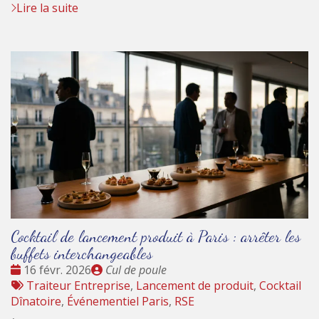
Lire la suite
Cocktail de lancement produit à Paris : arrêter les
buffets interchangeables
Date
Publié
16 févr. 2026
Cul de poule
:
Tags
par
Traiteur Entreprise
,
Lancement de produit
,
Cocktail
:
Dînatoire
,
Événementiel Paris
,
RSE