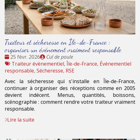
Traiteur et sécheresse en Île-de-France :
organiser un événement vraiment responsable
Date
Publié
25 févr. 2026
Cul de poule
:
Tags
par
Traiteur évènementiel
,
Île-de-France
,
Événementiel
:
responsable
,
Sécheresse
,
RSE
Avec la sécheresse qui s'installe en Île-de-France,
continuer à organiser des réceptions comme en 2005
devient indécent. Menus, quantités, boissons,
scénographie : comment rendre votre traiteur vraiment
responsable.
Lire la suite