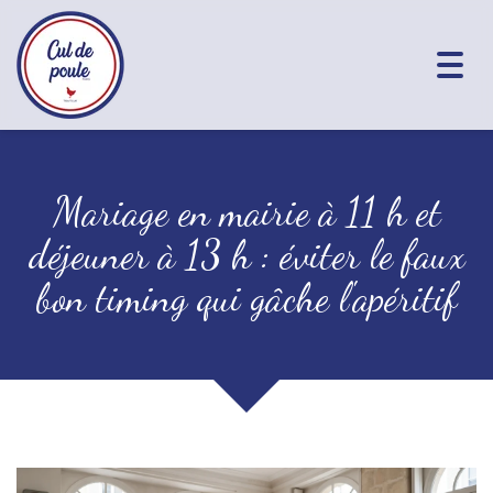
Togg
navig
Mariage en mairie à 11 h et
déjeuner à 13 h : éviter le faux
bon timing qui gâche l'apéritif