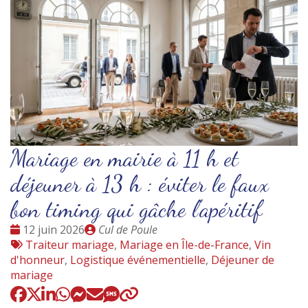
Mariage en mairie à 11 h et
déjeuner à 13 h : éviter le faux
bon timing qui gâche l'apéritif
Date
Publié
12 juin 2026
Cul de Poule
:
Tags
par
Traiteur mariage
,
Mariage en Île-de-France
,
Vin
:
d'honneur
,
Logistique événementielle
,
Déjeuner de
mariage