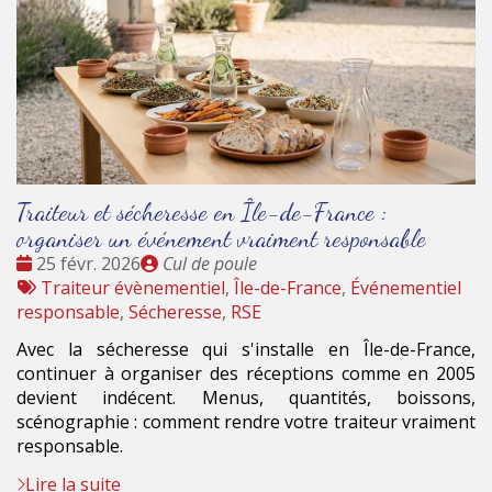
Traiteur et sécheresse en Île-de-France :
organiser un événement vraiment responsable
Date
Publié
25 févr. 2026
Cul de poule
:
Tags
par
Traiteur évènementiel
,
Île-de-France
,
Événementiel
:
responsable
,
Sécheresse
,
RSE
Avec la sécheresse qui s'installe en Île-de-France,
continuer à organiser des réceptions comme en 2005
devient indécent. Menus, quantités, boissons,
scénographie : comment rendre votre traiteur vraiment
responsable.
Lire la suite