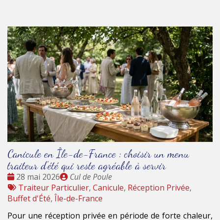
Canicule en Île-de-France : choisir un menu
traiteur d'été qui reste agréable à servir
Date
Publié
28 mai 2026
Cul de Poule
:
Tags
par
Traiteur Particulier
,
Canicule
,
Réception Privée
,
:
Buffet d'Été
,
Île-de-France
Pour une réception privée en période de forte chaleur,