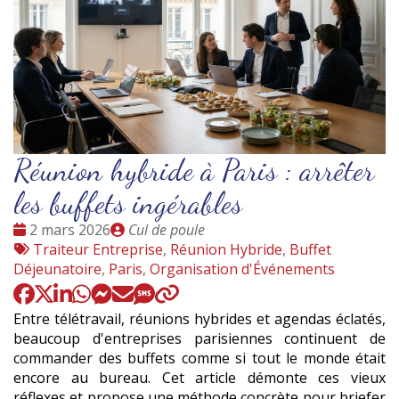
Réunion hybride à Paris : arrêter
les buffets ingérables
Date
Publié
2 mars 2026
Cul de poule
:
Tags
par
Traiteur Entreprise
,
Réunion Hybride
,
Buffet
:
Déjeunatoire
,
Paris
,
Organisation d'Événements
Entre télétravail, réunions hybrides et agendas éclatés,
beaucoup d'entreprises parisiennes continuent de
commander des buffets comme si tout le monde était
encore au bureau. Cet article démonte ces vieux
réflexes et propose une méthode concrète pour briefer