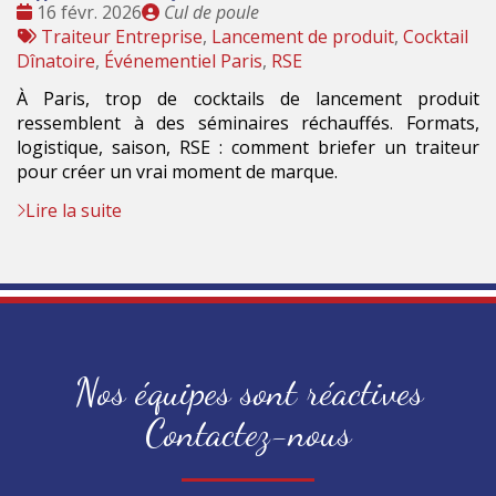
Date
Publié
16 févr. 2026
Cul de poule
:
Tags
par
Traiteur Entreprise
,
Lancement de produit
,
Cocktail
:
Dînatoire
,
Événementiel Paris
,
RSE
À Paris, trop de cocktails de lancement produit
ressemblent à des séminaires réchauffés. Formats,
logistique, saison, RSE : comment briefer un traiteur
pour créer un vrai moment de marque.
Lire la suite
Nos équipes sont réactives
Contactez-nous