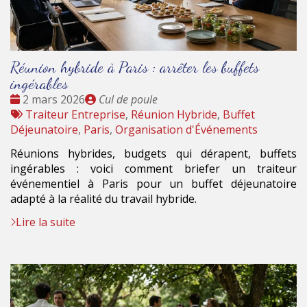
Réunion hybride à Paris : arrêter les buffets
ingérables
Date
Publié
2 mars 2026
Cul de poule
:
Tags
par
Traiteur Entreprise
,
Réunion Hybride
,
Buffet
:
Déjeunatoire
,
Paris
,
Organisation d'Événements
Réunions hybrides, budgets qui dérapent, buffets
ingérables : voici comment briefer un traiteur
événementiel à Paris pour un buffet déjeunatoire
adapté à la réalité du travail hybride.
Lire la suite