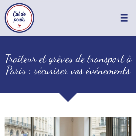
Togg
navig
Traiteur et grèves de transport à
Paris : sécuriser vos événements