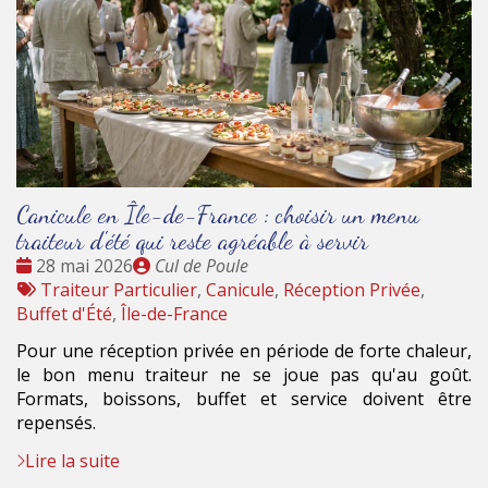
Canicule en Île-de-France : choisir un menu
traiteur d'été qui reste agréable à servir
Date
Publié
28 mai 2026
Cul de Poule
:
Tags
par
Traiteur Particulier
,
Canicule
,
Réception Privée
,
:
Buffet d'Été
,
Île-de-France
Pour une réception privée en période de forte chaleur,
le bon menu traiteur ne se joue pas qu'au goût.
Formats, boissons, buffet et service doivent être
repensés.
Lire la suite