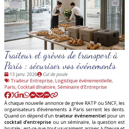
Traiteur et grèves de transport à
Paris : sécuriser vos événements
Date
Publié
13 janv. 2026
Cul de poule
:
Tags
par
Traiteur Entreprise
,
Logistique événementielle
,
:
Paris
,
Cocktail dînatoire
,
Séminaire d'Entreprise
À chaque nouvelle annonce de grève RATP ou SNCF, les
organisateurs d’événements à Paris serrent les dents.
Quand on dépend d’un
traiteur événementiel
pour un
cocktail d’entreprise
ou un séminaire, la question est
brutale : est-ce que tout va vraiment arriver à l’heure et