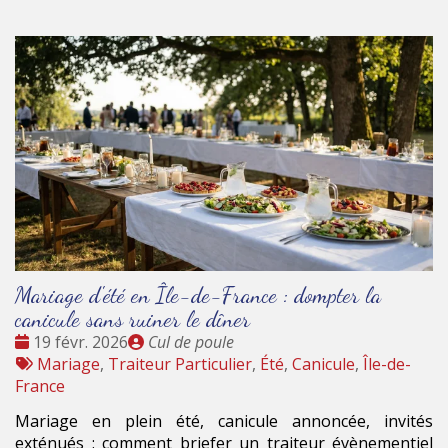
Mariage d'été en Île-de-France : dompter la
canicule sans ruiner le dîner
Date
Publié
19 févr. 2026
Cul de poule
:
Tags
par
Mariage
,
Traiteur Particulier
,
Été
,
Canicule
,
Île-de-
:
France
Mariage en plein été, canicule annoncée, invités
exténués : comment briefer un traiteur évènementiel