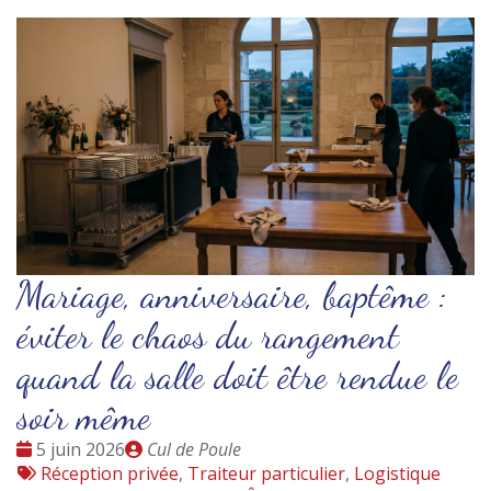
Mariage, anniversaire, baptême :
éviter le chaos du rangement
quand la salle doit être rendue le
soir même
Date
Publié
5 juin 2026
Cul de Poule
:
Tags
par
Réception privée
,
Traiteur particulier
,
Logistique