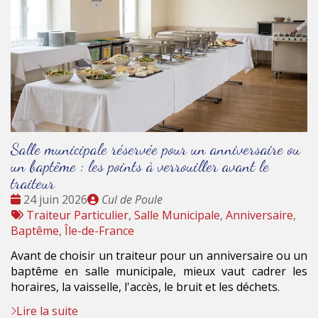
Salle municipale réservée pour un anniversaire ou
un baptême : les points à verrouiller avant le
traiteur
Date
Publié
24 juin 2026
Cul de Poule
:
Tags
par
Traiteur Particulier
,
Salle Municipale
,
Anniversaire
,
:
Baptême
,
Île-de-France
Avant de choisir un traiteur pour un anniversaire ou un
baptême en salle municipale, mieux vaut cadrer les
horaires, la vaisselle, l'accès, le bruit et les déchets.
Lire la suite