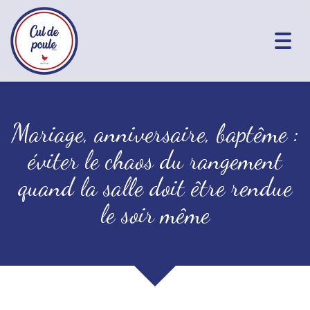
Togg
navig
Mariage, anniversaire, baptême :
éviter le chaos du rangement
quand la salle doit être rendue
le soir même