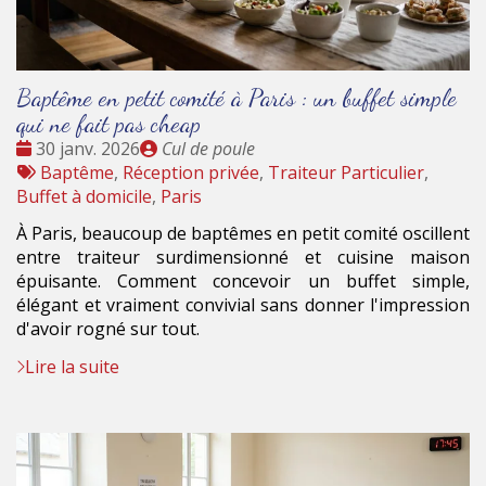
Baptême en petit comité à Paris : un buffet simple
qui ne fait pas cheap
Date
Publié
30 janv. 2026
Cul de poule
:
Tags
par
Baptême
,
Réception privée
,
Traiteur Particulier
,
:
Buffet à domicile
,
Paris
À Paris, beaucoup de baptêmes en petit comité oscillent
entre traiteur surdimensionné et cuisine maison
épuisante. Comment concevoir un buffet simple,
élégant et vraiment convivial sans donner l'impression
d'avoir rogné sur tout.
Lire la suite