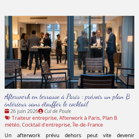
Afterwork en terrasse à Paris : prévoir un plan B
intérieur sans étouffer le cocktail
Date
Publié
26 juin 2026
Cul de Poule
:
Tags
par
Traiteur entreprise
,
Afterwork à Paris
,
Plan B
:
météo
,
Cocktail d'entreprise
,
Île-de-France
Un afterwork prévu dehors peut vite devenir